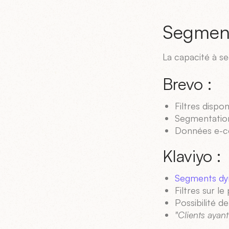
Segment
La capacité à s
Brevo :
Filtres dispo
Segmentation
Données e-co
Klaviyo :
Segments dy
Filtres sur l
Possibilité d
"Clients ayant