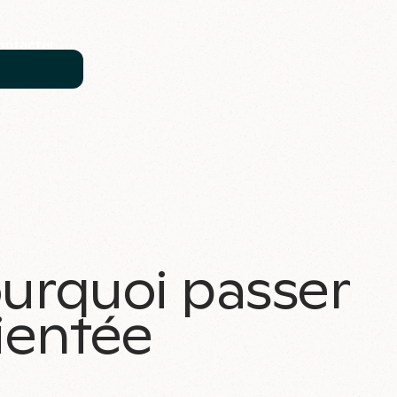
ontacter
ourquoi passer
ientée