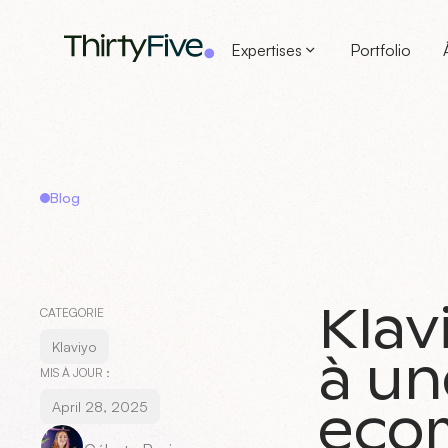
Expertises
Portfolio
Blog
Klav
CATEGORIE
Klaviyo
à un
MIS À JOUR :
eco
April 28, 2025