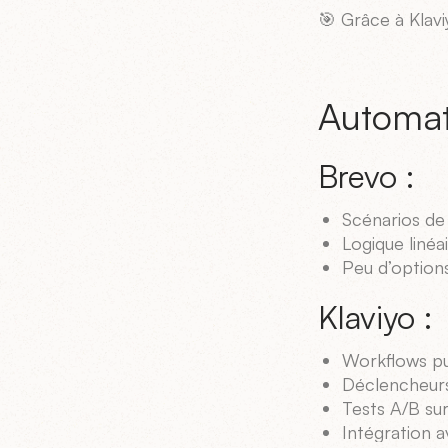
🎯 Grâce à Klavi
Automati
Brevo :
Scénarios de 
Logique linéa
Peu d’option
Klaviyo :
Workflows pu
Déclencheurs 
Tests A/B su
Intégration av