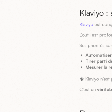
Klaviyo 
Klaviyo
est con
L’outil est pr
Ses priorités son
Automatiser
Tirer parti 
Mesurer la r
🧠 Klaviyo n’est 
C’est un
vérita