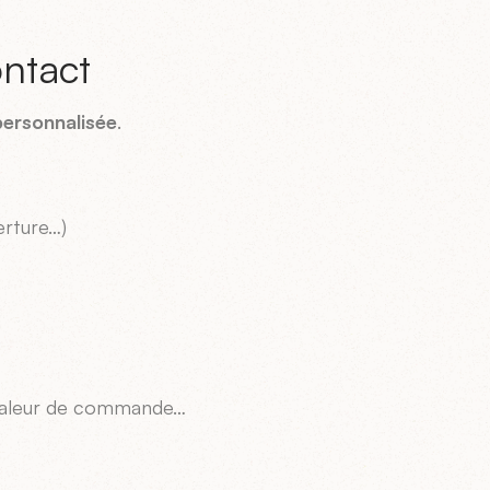
ntact
personnalisée
.
erture…)
la valeur de commande…