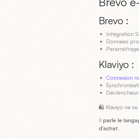
Brevo e
Brevo :
Intégration S
Données prod
Paramétrage 
Klaviyo :
Connexion nat
Synchronisat
Déclencheurs
🛍️ Klaviyo ne s
Il
parle le lan
d’achat
.