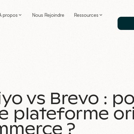
À propos
Nous Rejoindre
Ressources
Nous c
iyo vs Brevo : p
e plateforme or
mmerce ?