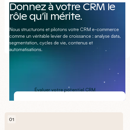
Donnez à votre CRM le
Analyse data complète (LTV, segments, flows,
rôle qu’il mérite.
attribution) et roadmap priorisée pour maximiser le
potentiel de votre CRM e-commerce.
Nous structurons et pilotons votre CRM e-commerce
comme un véritable levier de croissance : analyse data,
En savoir plus
segmentation, cycles de vie, contenus et
automatisations.
Évaluer votre potentiel CRM
01