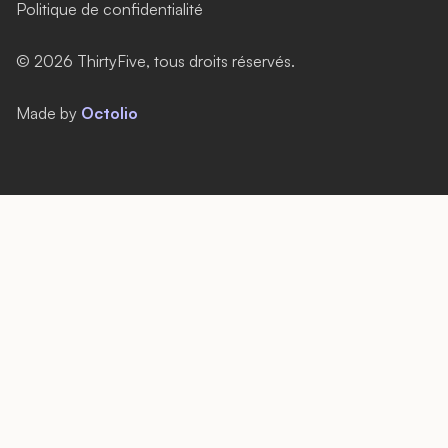
Politique de confidentialité
©
2026
ThirtyFive, tous droits réservés.
Made by
Octolio