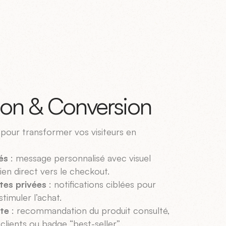
ion & Conversion
pour transformer vos visiteurs en
és
: message personnalisé avec visuel
lien direct vers le checkout.
tes privées
: notifications ciblées pour
stimuler l’achat.
ite
: recommandation du produit consulté,
clients ou badge “best-seller”.