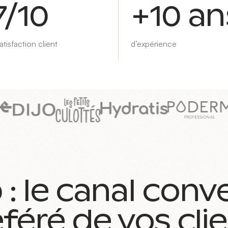
7/10
+10 an
atisfaction client
d’expérience
 le canal conv
féré de vos cli