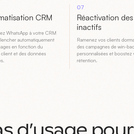
07
matisation CRM
Réactivation des
inactifs
ez WhatsApp à votre CRM
clencher automatiquement
Ramenez vos clients dorm
ages en fonction du
des campagnes de win-ba
 client et des données
personnalisées et boostez 
s.
rétention.
as d’usage pour