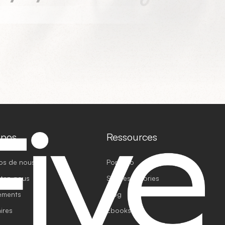
opos
Ressources
os de nous
Portfolio
tez-nous
Success Stories
ements
Blog
ires
Ebooks