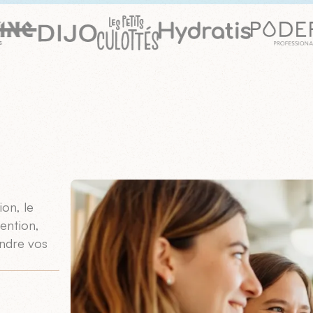
on, le
ention,
indre vos