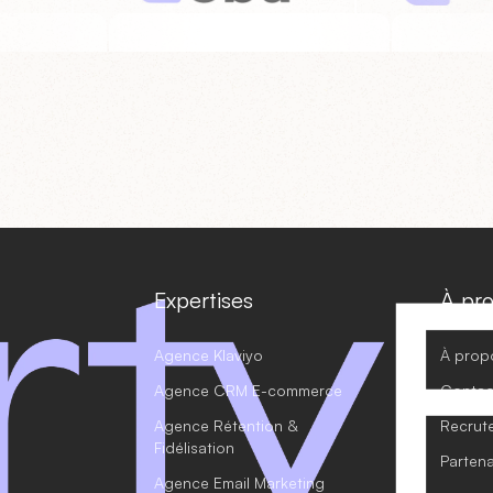
Expertises
À pr
Agence Klaviyo
À prop
Agence CRM E-commerce
Contac
Agence Rétention &
Recrut
Fidélisation
Partena
Agence Email Marketing