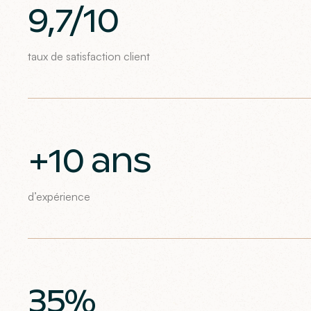
9,7/10
taux de satisfaction client
+10 ans
d’expérience
35%